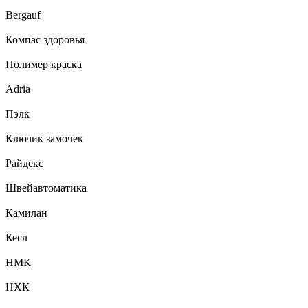
Bergauf
Компас здоровья
Полимер краска
Adria
Пэлк
Ключик замочек
Райдекс
Швейавтоматика
Камилан
Кесл
НМК
НХК