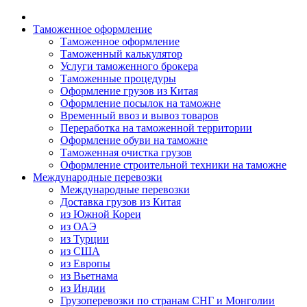
Таможенное оформление
Таможенное оформление
Таможенный калькулятор
Услуги таможенного брокера
Таможенные процедуры
Оформление грузов из Китая
Оформление посылок на таможне
Временный ввоз и вывоз товаров
Переработка на таможенной территории
Оформление обуви на таможне
Таможенная очистка грузов
Оформление строительной техники на таможне
Международные перевозки
Международные перевозки
Доставка грузов из Китая
из Южной Кореи
из ОАЭ
из Турции
из США
из Европы
из Вьетнама
из Индии
Грузоперевозки по странам СНГ и Монголии