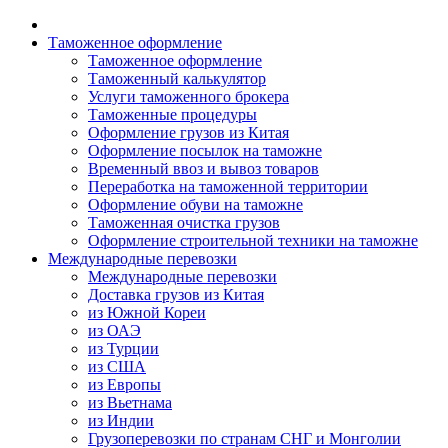
Таможенное оформление
Таможенное оформление
Таможенный калькулятор
Услуги таможенного брокера
Таможенные процедуры
Оформление грузов из Китая
Оформление посылок на таможне
Временный ввоз и вывоз товаров
Переработка на таможенной территории
Оформление обуви на таможне
Таможенная очистка грузов
Оформление строительной техники на таможне
Международные перевозки
Международные перевозки
Доставка грузов из Китая
из Южной Кореи
из ОАЭ
из Турции
из США
из Европы
из Вьетнама
из Индии
Грузоперевозки по странам СНГ и Монголии